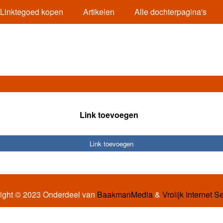
Linktegoed kopen
Artikelen
Alle dochterpagina's
Link toevoegen
Link toevoegen
ight © 2023 Onderdeel van
BaakmanMedia
&
Vrolijk Internet S